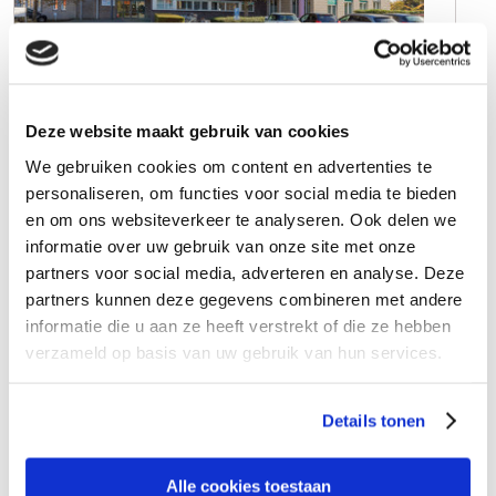
Verder lezen
STERKR | HELDR
Deze website maakt gebruik van cookies
Westhoven 5
We gebruiken cookies om content en advertenties te
6042 NV Roermond
personaliseren, om functies voor social media te bieden
en om ons websiteverkeer te analyseren. Ook delen we
088 - 478 7832
informatie over uw gebruik van onze site met onze
partners voor social media, adverteren en analyse. Deze
partners kunnen deze gegevens combineren met andere
informatie die u aan ze heeft verstrekt of die ze hebben
verzameld op basis van uw gebruik van hun services.
Details tonen
Alle cookies toestaan