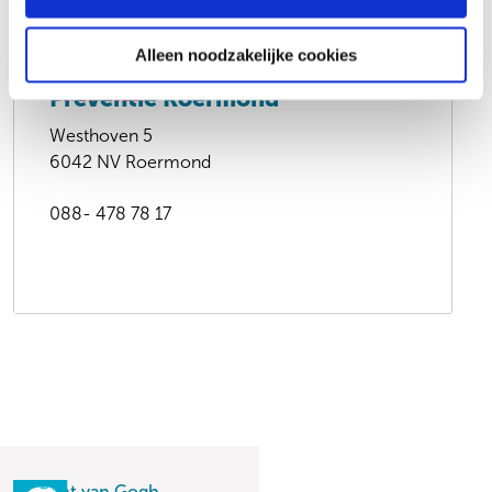
Alleen noodzakelijke cookies
Verder lezen
Preventie Roermond
Westhoven 5
6042 NV Roermond
088- 478 78 17
Vincent van Gogh