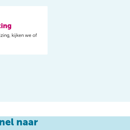
zing
k
zing, kijken we of
vullend onderzoek
nel naar
ragenlijsten of