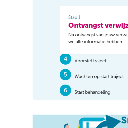
Ontvangst verwijzing
Stap 1
Ontvangst verwij
Wachten op intakegespre
Na ontvangst van jouw verwij
we alle informatie hebben.
Intakegesprek
Voorstel traject
Wachten op start traject
Start behandeling
Soms is er eerst nog aan
S
nodig: bijvoorbeeld met v
lichamelijk onderzoek.