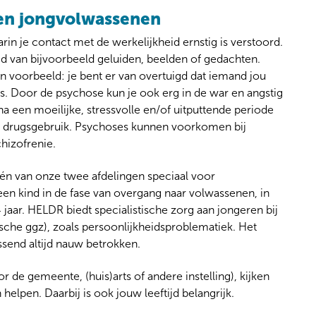
 en jongvolwassenen
in je contact met de werkelijkheid ernstig is verstoord.
id van bijvoorbeeld geluiden, beelden of gedachten.
en voorbeeld: je bent er van overtuigd dat iemand jou
r is. Door de psychose kun je ook erg in de war en angstig
a een moeilijke, stressvolle en/of uitputtende periode
is drugsgebruik. Psychoses kunnen voorkomen bij
chizofrenie.
én van onze twee afdelingen speciaal voor
een kind in de fase van overgang naar volwassenen, in
4 jaar. HELDR biedt specialistische zorg aan jongeren bij
ische ggz), zoals persoonlijkheidsproblematiek. Het
send altijd nauw betrokken.
r de gemeente, (huis)arts of andere instelling), kijken
elpen. Daarbij is ook jouw leeftijd belangrijk.