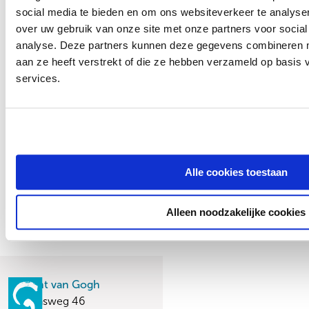
Start behandeling
social media te bieden en om ons websiteverkeer te analyse
over uw gebruik van onze site met onze partners voor social
analyse. Deze partners kunnen deze gegevens combineren me
aan ze heeft verstrekt of die ze hebben verzameld op basis
Soms is er eerst nog aanvullend onderzoek nodig:
services.
bijvoorbeeld met vragenlijsten of lichamelijk
onderzoek.
Als jouw traject duidelijk is, wacht je tot er ruimte is om
jouw behandeling te starten. Via de knop hieronder
Snel naar
bekijk je de wachttijden tot behandeling.
Kind & gezin | Jongeren
Volwassenen
Alle cookies toestaan
Contact
Wachttijden
Veelgestelde vragen
Alleen noodzakelijke cookies
Vincent van Gogh
Stationsweg 46