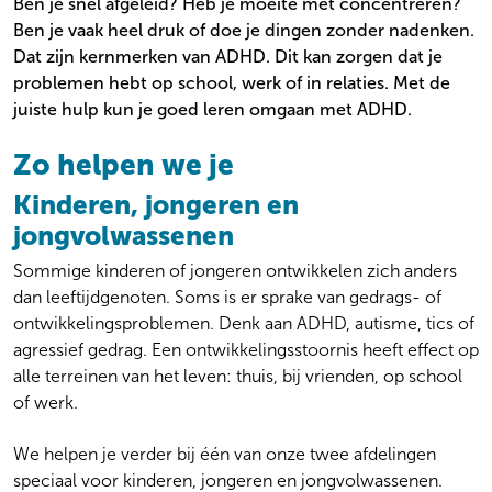
Ben je snel afgeleid? Heb je moeite met concentreren?
Gezin en systeem
Locaties
Ben je vaak heel druk of doe je dingen zonder nadenken.
Ouderenpsychiatrie
Wachttijden
Dat zijn kernmerken van ADHD. Dit kan zorgen dat je
Persoonlijkheidsproblematiek
Kosten
problemen hebt op school, werk of in relaties. Met de
Preventie
Veelgestelde vragen
juiste hulp kun je goed leren omgaan met ADHD.
Psychose
Over onze zorg aan jou
Stemming
Algemeen
Zo helpen we je
Suïcidaliteit
Werken bij
Thuisbegeleiding
Kinderen, jongeren en
Over ons
Trauma en PTSS
jongvolwassenen
Actueel
Verslaving
Ervaringen
Sommige kinderen of jongeren ontwikkelen zich anders
Zeldzame en onbegrepen aandoeningen
dan leeftijdgenoten. Soms is er sprake van gedrags- of
ontwikkelingsproblemen. Denk aan ADHD, autisme, tics of
agressief gedrag. Een ontwikkelingsstoornis heeft effect op
alle terreinen van het leven: thuis, bij vrienden, op school
of werk.
We helpen je verder bij één van onze twee afdelingen
speciaal voor kinderen, jongeren en jongvolwassenen.