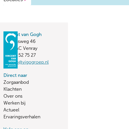
Vincent van Gogh
Stationsweg 46
5803 AC Venray
(0478) 52 75 27
vvginfo@vigogroep.nl
Direct naar
Zorgaanbod
Klachten
Over ons
Werken bij
Actueel
Ervaringsverhalen