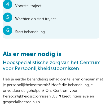
Voorstel traject
Wachten op start traject
Start behandeling
Als er meer nodig is
Soms is er eerst nog aanvullend onderzoek nodig:
bijvoorbeeld met vragenlijsten of lichamelijk
Hoogspecialistische zorg van het Centrum
onderzoek.
voor Persoonlijkheidsstoornissen
Als jouw traject duidelijk is, wacht je tot er ruimte is om
jouw behandeling te starten. Via de knop hieronder
Heb je eerder behandeling gehad om te leren omgaan met
bekijk je de wachttijden tot behandeling.
je persoonlijkheidsstoornis? Heeft die behandeling je
onvoldoende geholpen? Ons Centrum voor
Persoonlijkheidsstoornissen (CvP) biedt intensieve en
gespecialiseerde hulp.