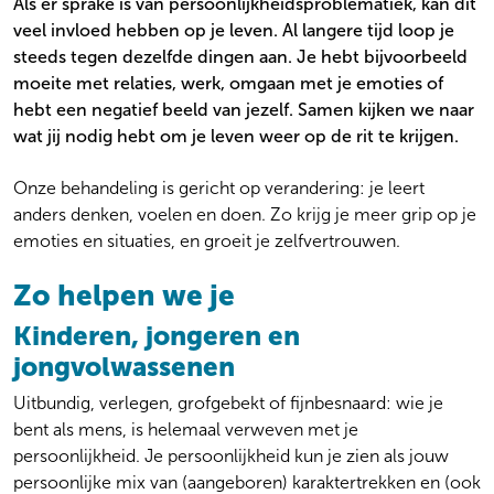
Als er sprake is van persoonlijkheidsproblematiek, kan dit
Gezin en systeem
Locaties
veel invloed hebben op je leven. Al langere tijd loop je
Ouderenpsychiatrie
Wachttijden
steeds tegen dezelfde dingen aan. Je hebt bijvoorbeeld
Persoonlijkheidsproblematiek
Kosten
moeite met relaties, werk, omgaan met je emoties of
Preventie
Veelgestelde vragen
hebt een negatief beeld van jezelf. Samen kijken we naar
Psychose
Over onze zorg aan jou
wat jij nodig hebt om je leven weer op de rit te krijgen.
Stemming
Algemeen
Suïcidaliteit
Werken bij
Onze behandeling is gericht op verandering: je leert
Thuisbegeleiding
Over ons
anders denken, voelen en doen. Zo krijg je meer grip op je
Trauma en PTSS
Actueel
emoties en situaties, en groeit je zelfvertrouwen.
Verslaving
Ervaringen
Zeldzame en onbegrepen aandoeningen
Zo helpen we je
Kinderen, jongeren en
jongvolwassenen
Uitbundig, verlegen, grofgebekt of fijnbesnaard: wie je
bent als mens, is helemaal verweven met je
persoonlijkheid. Je persoonlijkheid kun je zien als jouw
persoonlijke mix van (aangeboren) karaktertrekken en (ook