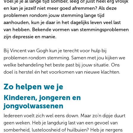
Voel je je al lange tijd somber, leeg of juist heel erg vrolijk
Gezin en systeem
Locaties
en kan je jezelf niet meer goed afremmen? Als deze
Ouderenpsychiatrie
Wachttijden
problemen rondom jouw stemming lange tijd
Persoonlijkheidsproblematiek
Kosten
aanhouden, kun je daar in het dagelijks leven veel last
Preventie
Veelgestelde vragen
van hebben. Bekende vormen van stemmingsproblemen
Psychose
Over onze zorg aan jou
zijn depressie en manie.
Stemming
Algemeen
Suïcidaliteit
Werken bij
Bij Vincent van Gogh kun je terecht voor hulp bij
Thuisbegeleiding
Over ons
problemen rondom stemming. Samen met jou kijken we
Trauma en PTSS
Actueel
welke behandeling het beste past bij jouw situatie. Ons
Verslaving
Ervaringen
doel is herstel én het voorkomen van nieuwe klachten.
Zeldzame en onbegrepen aandoeningen
Zo helpen we je
Kinderen, jongeren en
jongvolwassenen
Iedereen voelt zich wel eens down. Maar zo’n dipje duurt
geen weken. Heb je langdurig last van een gevoel van
somberheid, lusteloosheid of huilbuien? Heb je nergens