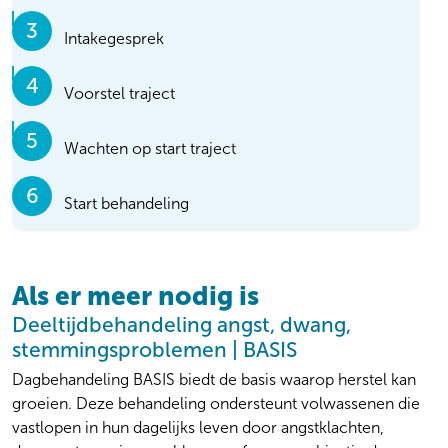
Intakegesprek
Voorstel traject
Wachten op start traject
Start behandeling
Als er meer nodig is
Soms is er eerst nog aanvullend onderzoek nodig:
bijvoorbeeld met vragenlijsten of lichamelijk
Deeltijdbehandeling angst, dwang,
onderzoek.
stemmingsproblemen | BASIS
Als jouw traject duidelijk is, wacht je tot er ruimte is om
Dagbehandeling BASIS biedt de basis waarop herstel kan
jouw behandeling te starten. Via de knop hieronder
groeien. Deze behandeling ondersteunt volwassenen die
bekijk je de wachttijden tot behandeling.
vastlopen in hun dagelijks leven door angstklachten,