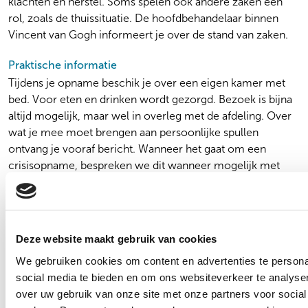
klachten en herstel. Soms spelen ook andere zaken een
rol, zoals de thuissituatie. De hoofdbehandelaar binnen
Vincent van Gogh informeert je over de stand van zaken.
Praktische informatie
Tijdens je opname beschik je over een eigen kamer met
bed. Voor eten en drinken wordt gezorgd. Bezoek is bijna
altijd mogelijk, maar wel in overleg met de afdeling. Over
wat je mee moet brengen aan persoonlijke spullen
ontvang je vooraf bericht. Wanneer het gaat om een
crisisopname, bespreken we dit wanneer mogelijk met
jouw naasten.
Op een klinische afdeling verblijven meestal zowel
mannen als vrouwen. Als dat een probleem voor je is,
Deze website maakt gebruik van cookies
bespreek dit dan met een van onze zorgverleners.
We gebruiken cookies om content en advertenties te persona
social media te bieden en om ons websiteverkeer te analyse
Wanneer is opname nodig?
Een opname is nodig als er ernstige problemen spelen
over uw gebruik van onze site met onze partners voor social
Verplichte zorg