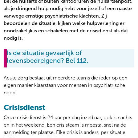
Bel de huisarts of buiten kantooruren de huisartsenpost,
Gezin en systeem
Locaties
als je dringend hulp nodig hebt voor jezelf of een naaste
Ouderenpsychiatrie
Wachttijden
vanwege ernstige psychiatrische klachten. Zij
Persoonlijkheidsproblematiek
Kosten
beoordelen de situatie, kijken welke hulpverlening er
Preventie
Veelgestelde vragen
noodzakelijk is en schakelen met de crisisdienst als dat
Psychose
Over onze zorg aan jou
nodig is.
Stemming
Algemeen
Suïcidaliteit
Is de situatie gevaarlijk of
Werken bij
Thuisbegeleiding
levensbedreigend? Bel 112.
Over ons
Trauma en PTSS
Actueel
Verslaving
Ervaringen
Acute zorg bestaat uit meerdere teams die ieder op een
Zeldzame en onbegrepen aandoeningen
eigen manier klaarstaan voor mensen in psychiatrische
nood.
Crisisdienst
Onze crisisdienst is 24 uur per dag inzetbaar, ook ’s nachts
en in het weekend. Een crisisteam is meestal snel na de
aanmelding ter plaatse. Elke crisis is anders, per situatie