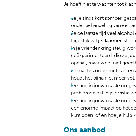
Je hoeft niet te wachten tot kla
Je je sinds kort somber, gespa
onder behandeling van een arts
Je de laatste tijd veel alcohol
Eigenlijk wil je daarmee stoppe
In je vriendenkring stevig w
geëxperimenteerd, die ze jou 
opgaat, maar weet niet goed 
Je mantelzorger met hart en zi
houdt het bijna niet meer vol.
Iemand in jouw naaste omgevin
problemen dat je je ernstig z
Iemand in jouw naaste omgevin
een enorme impact op het gezi
kunt doen, of én hoe je hulp k
Ons aanbod