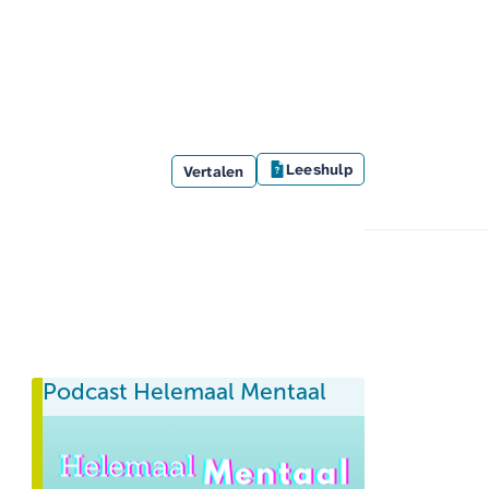
ng
S
onbegrepen
Leeshulp
Vertalen
Podcast Helemaal Mentaal