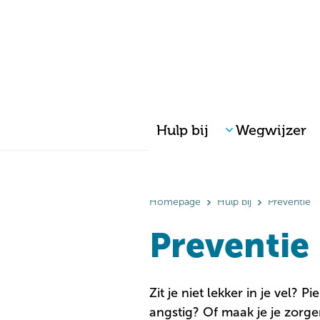
ADHD
Alcohol gerelateerde cognitieve
Voor wie
problemen
Kind & gezin | Jongeren
Angst
Volwassenen
Autisme
Ouderen
Bemoeizorg
Familie en naasten
Beschermd Wonen
Verwijzers
Hulp bij
Wegwijzer
Homepage
Hulp bij
Preventie
Preventie
Zit je niet lekker in je vel? P
angstig? Of maak je je zorg