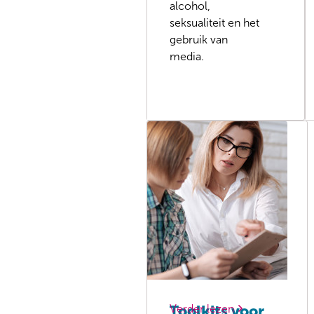
alcohol,
seksualiteit en het
gebruik van
media.
Verder lezen
Toolkits voor