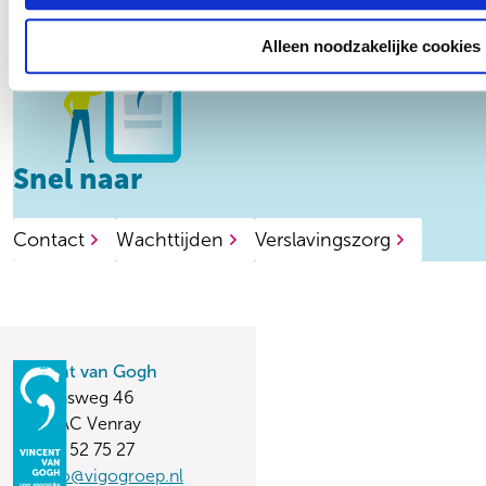
Alleen noodzakelijke cookies
Snel naar
Contact
Wachttijden
Verslavingszorg
Vincent van Gogh
Stationsweg 46
5803 AC Venray
(0478) 52 75 27
vvginfo@vigogroep.nl