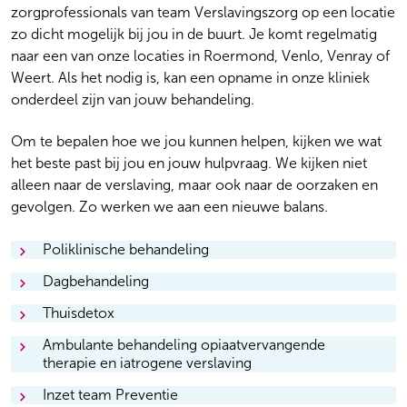
zorgprofessionals van team Verslavingszorg op een locatie
zo dicht mogelijk bij jou in de buurt. Je komt regelmatig
naar een van onze locaties in Roermond, Venlo, Venray of
Weert. Als het nodig is, kan een opname in onze kliniek
onderdeel zijn van jouw behandeling.
Om te bepalen hoe we jou kunnen helpen, kijken we wat
het beste past bij jou en jouw hulpvraag. We kijken niet
alleen naar de verslaving, maar ook naar de oorzaken en
gevolgen. Zo werken we aan een nieuwe balans.
Poliklinische behandeling
Een poliklinische behandeling betekent dat je bijvoorbeeld
Dagbehandeling
een keer per week therapie hebt bij een behandelaar op
Een groot deel van ons behandelaanbod bestaat uit
een van onze locaties bij jou in de buurt. Deze
Thuisdetox
groepsbehandeling. Natuurlijk kom je bij ons voor je eigen
In sommige gevallen is het mogelijk om thuis te ontgiften
behandelvorm is vaak in groepsverband en wordt ingezet
problemen, maar we weten uit ervaring dat het helpt als je
Ambulante behandeling opiaatvervangende
van een alcohol-, drugs of medicijnverslaving. Je krijgt
als:
therapie en iatrogene verslaving
met anderen ervaringen deelt. De dagbehandeling bestaat
daarbij begeleiding van zorgverleners van ons team
Als er sprake is van een verslaving aan opiaten heeft dat
uit een intensieve groepsbehandeling waarbij je 3 dagen
Inzet team Preventie
Verslavingszorg. We werken ook nauw samen met je
er geen intensievere vorm van behandeling nodig is
een zeer grote impact op jouw leven. Het heeft zowel