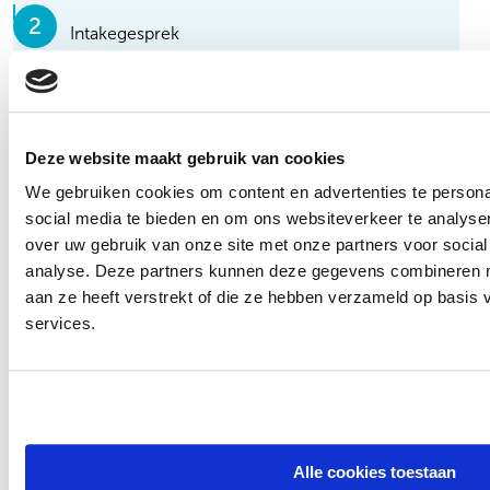
Intakegesprek
Bespreken behandelplan
Start behandeling
Deze website maakt gebruik van cookies
We gebruiken cookies om content en advertenties te persona
social media te bieden en om ons websiteverkeer te analyse
over uw gebruik van onze site met onze partners voor social
Het verhaal van Martijn
analyse. Deze partners kunnen deze gegevens combineren me
De eerste keer dat ik alcohol dronk was tijdens een feestje
aan ze heeft verstrekt of die ze hebben verzameld op basis
bij een vriend thuis. Vanaf dat moment dronk ik tijdens het
services.
stappen een paar biertjes. Ik kwam er al op jonge leeftijd
achter dat ik van alcohol mondiger werd. En rustiger
tijdens momenten van stress. Ik begon steeds vaker te
drinken en steeds meer.
Lees het verhaal
Alle cookies toestaan