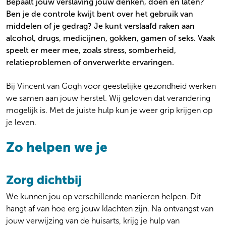
Bepaalt jouw verslaving jouw denken, doen en laten?
Gezin en systeem
Locaties
Ben je de controle kwijt bent over het gebruik van
Ouderenpsychiatrie
Wachttijden
middelen of je gedrag? Je kunt verslaafd raken aan
Persoonlijkheidsproblematiek
Kosten
alcohol, drugs, medicijnen, gokken, gamen of seks. Vaak
Preventie
Veelgestelde vragen
speelt er meer mee, zoals stress, somberheid,
Psychose
Over onze zorg aan jou
relatieproblemen of onverwerkte ervaringen.
Stemming
Algemeen
Suïcidaliteit
Werken bij
Bij Vincent van Gogh voor geestelijke gezondheid werken
Thuisbegeleiding
Over ons
we samen aan jouw herstel. Wij geloven dat verandering
Trauma en PTSS
Actueel
mogelijk is. Met de juiste hulp kun je weer grip krijgen op
Verslaving
Ervaringen
je leven.
Zeldzame en onbegrepen aandoeningen
Zo helpen we je
Zorg dichtbij
We kunnen jou op verschillende manieren helpen. Dit
hangt af van hoe erg jouw klachten zijn. Na ontvangst van
jouw verwijzing van de huisarts, krijg je hulp van