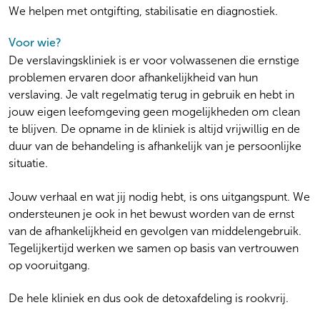
GHB.
We helpen met ontgifting, stabilisatie en diagnostiek.
Opiaatvervangende therapie
Voor wie?
Bij verslaving aan opiaten kan een behandeling worden
De verslavingskliniek is er voor volwassenen die ernstige
geboden met opiaatvervangende middelen. Vaak is dat
problemen ervaren door afhankelijkheid van hun
methadon of buprenorfine. We maken afspraken met jou
verslaving. Je valt regelmatig terug in gebruik en hebt in
over het verstrekken van de opiaatvervangende middelen
jouw eigen leefomgeving geen mogelijkheden om clean
en de wijze waarop we jou gaan begeleiden bij het gebruik
te blijven. De opname in de kliniek is altijd vrijwillig en de
ervan. Samen met jou wordt een doel bepaald. Wil je
duur van de behandeling is afhankelijk van je persoonlijke
afbouwen of stoppen met gebruik? Of wil je gecontroleerd
situatie.
blijven gebruiken?
Jouw verhaal en wat jij nodig hebt, is ons uitgangspunt. We
Iatrogene verslaving
ondersteunen je ook in het bewust worden van de ernst
Als er sprake is van pijnklachten kan door
van de afhankelijkheid en gevolgen van middelengebruik.
huisartsen/specialisten pijnmedicatie voorgeschreven
Tegelijkertijd werken we samen op basis van vertrouwen
worden op basis van opiaten. Langdurig en veelvuldig
op vooruitgang.
gebruik van deze medicatie kan echter leiden tot een
ernstige verslaving. Bij de behandeling van deze verslaving
De hele kliniek en dus ook de detoxafdeling is rookvrij.
worden afspraken met jou gemaakt over vervanging van