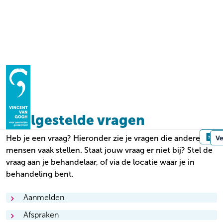
Homepage
Wegwijzer
Veelgestelde vragen
Veelgestelde vragen
Hulp bij
Le
Heb je een vraag? Hieronder zie je vragen die andere
Ve
mensen vaak stellen. Staat jouw vraag er niet bij? Stel de
Wegwijzer
ADHD
vraag aan je behandelaar, of via de locatie waar je in
Alcohol gerelateerde cognitieve problemen
Contact
Voor wie
behandeling bent.
Angst
Kind & gezin | Jongeren
Autisme
Volwassenen
Aanmelden
Bemoeizorg
Hoe kan ik mij aanmelden?
Ouderen
Beschermd Wonen
Afspraken
Familie en naasten