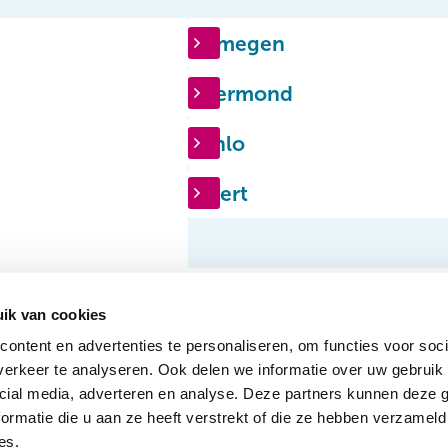
Nijmegen
Roermond
Venlo
Weert
ik van cookies
ontent en advertenties te personaliseren, om functies voor soci
ct naar
Volg 
erkeer te analyseren. Ook delen we informatie over uw gebruik 
gaanbod
Actueel
cial media, adverteren en analyse. Deze partners kunnen deze
hten
Ervaringsverhalen
ormatie die u aan ze heeft verstrekt of die ze hebben verzameld
 ons
es.
Privac