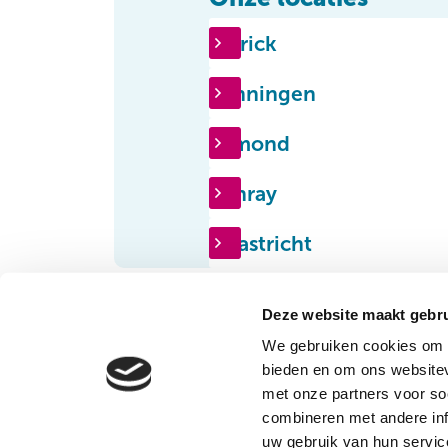
Blerick
Panningen
Urmond
Venray
Maastricht
Deze website maakt gebru
We gebruiken cookies om c
Vincent van Gogh
Dire
bieden en om ons websitev
Zor
Stationsweg 46
met onze partners voor so
Klac
5803 AC Venray
combineren met andere inf
Over
(0478) 52 75 27
uw gebruik van hun servic