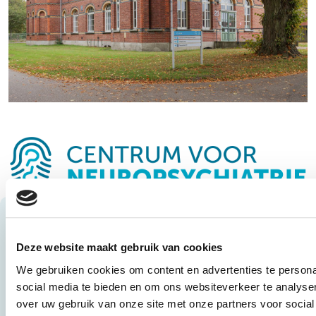
Keurmerk TOPGGz
Ons Centrum voor Neuropsychiatrie heeft het keurmerk
TOPGGz. Cliënten zijn daardoor verzekerd van zeer
Deze website maakt gebruik van cookies
specialistische en innovatieve zorg. De nieuwste inzichten
We gebruiken cookies om content en advertenties te persona
vanuit wetenschappelijk en cliëntgebonden onderzoek,
social media te bieden en om ons websiteverkeer te analyse
onderwijs en opleiding, worden meegenomen in de
over uw gebruik van onze site met onze partners voor social
behandeling.