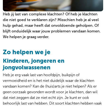
Gezin en systeem
Locaties
Ouderenpsychiatrie
Wachttijden
Heb jij last van complexe klachten? Of heb je klachten
Persoonlijkheidsproblematiek
Kosten
die niet goed te verklaren zijn? Misschien heb je al veel
Preventie
Veelgestelde vragen
hulp gehad, maar heeft dat onvoldoende geholpen. Of
Psychose
Over onze zorg aan jou
blijft onduidelijk waar jouw problemen vandaan komen.
Stemming
Algemeen
We helpen je graag verder.
Suïcidaliteit
Werken bij
Thuisbegeleiding
Over ons
Trauma en PTSS
Zo helpen we je
Actueel
Verslaving
Ervaringen
Kinderen, jongeren en
Zeldzame en onbegrepen aandoeningen
jongvolwassenen
Heb je erg vaak last van hoofdpijn, buikpijn of
vermoeidheid en is het niet duidelijk waar de klachten
vandaan komen? Kan de (huis)arts je niet helpen? Als er
geen oorzaak gevonden wordt voor je klachten, dan wil
dat niet zeggen dat ze niet echt zijn. Je kunt er ook
behoorlijk last van hebben. Dit soort klachten hebben vaak