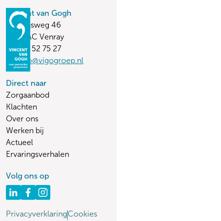
Vincent van Gogh
Stationsweg 46
5803 AC Venray
(0478) 52 75 27
vvginfo@vigogroep.nl
Direct naar
Zorgaanbod
Klachten
Over ons
Werken bij
Actueel
Ervaringsverhalen
Volg ons op
Privacyverklaring
Cookies