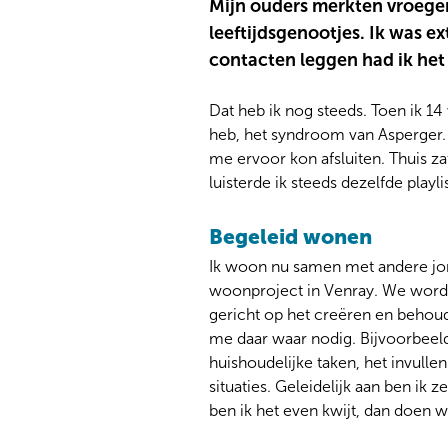
Mijn ouders merkten vroeger
leeftijdsgenootjes. Ik was e
contacten leggen had ik het 
Dat heb ik nog steeds. Toen ik 1
heb, het syndroom van Asperger. 
me ervoor kon afsluiten. Thuis zat
luisterde ik steeds dezelfde playlis
Begeleid wonen
Ik woon nu samen met andere jon
woonproject in Venray. We worde
gericht op het creëren en behoude
me daar waar nodig. Bijvoorbeeld
huishoudelijke taken, het invulle
situaties. Geleidelijk aan ben i
ben ik het even kwijt, dan doen 