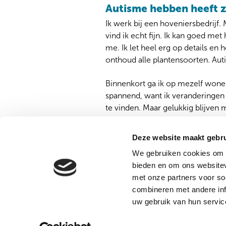
Autisme hebben heeft z
Ik werk bij een hoveniersbedrijf.
vind ik echt fijn. Ik kan goed met
me. Ik let heel erg op details en 
onthoud alle plantensoorten. Aut
Binnenkort ga ik op mezelf wonen.
spannend, want ik veranderingen 
te vinden. Maar gelukkig blijven m
Deze website maakt gebru
We gebruiken cookies om c
Vincent van Gogh
Dire
bieden en om ons websitev
Zor
Stationsweg 46
met onze partners voor so
Klac
5803 AC Venray
combineren met andere inf
Over
(0478) 52 75 27
uw gebruik van hun servic
Werk
vvginfo@vigogroep.nl