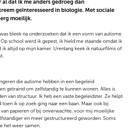
 al dat ik me anders gedroeg dan
xtreem geïnteresseerd in biologie. Met sociale
erg moeilijk.
4 was bleek na onderzoeken dat ik een vorm van autisme
Op school werd ik gepest, ik hield me staande omdat ik
 ik altijd op mijn kamer. Urenlang keek ik natuurfilms of
t.
geren die autisme hebben in een begeleid
n getraind om zelfstandig te kunnen wonen. Alles is
n van structuur. Ik heb een vaste begeleidster. Ze helpt
 toen ik op zoek ging naar een baan. Maar ook bij
n van papieren of bij onverwachte, voor mij moeilijke
k zelfstandiger en meer gestructureerd geworden. Soms
we het weer samen.