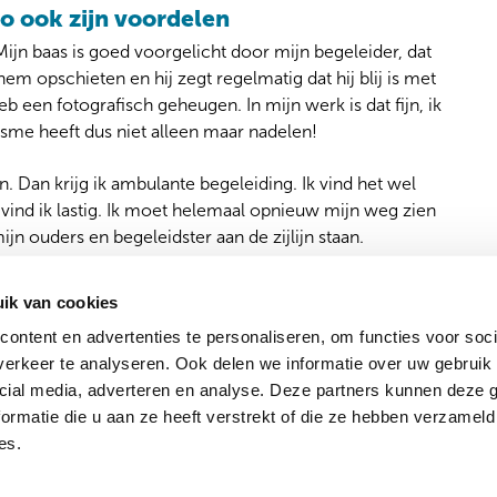
o ook zijn voordelen
 Mijn baas is goed voorgelicht door mijn begeleider, dat
 hem opschieten en hij zegt regelmatig dat hij blij is met
heb een fotografisch geheugen. In mijn werk is dat fijn, ik
isme heeft dus niet alleen maar nadelen!
 Dan krijg ik ambulante begeleiding. Ik vind het wel
vind ik lastig. Ik moet helemaal opnieuw mijn weg zien
ijn ouders en begeleidster aan de zijlijn staan.
ik van cookies
ontent en advertenties te personaliseren, om functies voor soci
ct naar
Volg 
erkeer te analyseren. Ook delen we informatie over uw gebruik 
gaanbod
Actueel
cial media, adverteren en analyse. Deze partners kunnen deze
hten
Ervaringsverhalen
ormatie die u aan ze heeft verstrekt of die ze hebben verzameld
 ons
es.
Privac
en bij