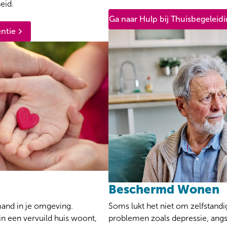
eid.
Ga naar Hulp bij Thuisbegeleid
entie
Beschermd Wonen
and in je omgeving.
Soms lukt het niet om zelfstand
n een vervuild huis woont,
problemen zoals depressie, angs