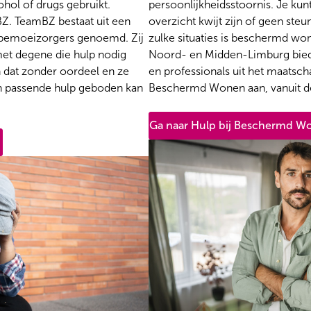
hol of drugs gebruikt.
persoonlijkheidsstoornis. Je kunt
BZ. TeamBZ bestaat uit een
overzicht kwijt zijn of geen ste
 bemoeizorgers genoemd. Zij
zulke situaties is beschermd wo
et degene die hulp nodig
Noord- en Midden-Limburg bie
 dat zonder oordeel en ze
en professionals uit het maatsch
en passende hulp geboden kan
Beschermd Wonen aan, vanuit 
Ga naar Hulp bij Beschermd W